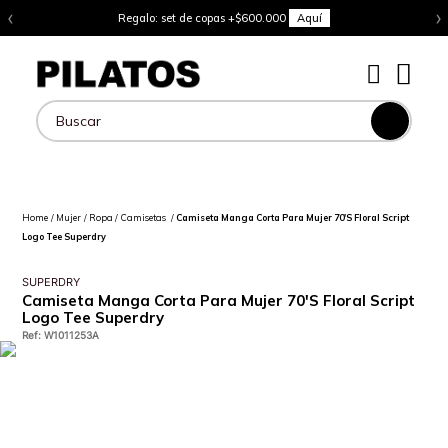
‹
›
Regalo: set de copas +$600.000
Aquí
Buscar
Mujer
Ropa
Camisetas
Camiseta Manga Corta Para Mujer 70'S Floral Script
Logo Tee Superdry
SUPERDRY
Camiseta Manga Corta Para Mujer 70'S Floral Script
Logo Tee Superdry
Ref
:
W1011253A