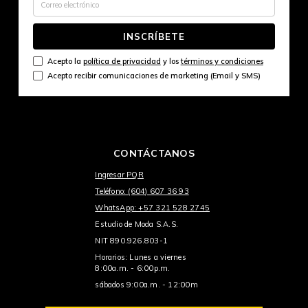
INSCRÍBETE
Acepto la
política de privacidad
y los
términos y condiciones
Acepto recibir comunicaciones de marketing (Email y SMS)
CONTÁCTANOS
Ingresar PQR
Teléfono: (604) 607 36 93
WhatsApp: +57 321 528 2745
Estudio de Moda S.A.S.
NIT 890.926.803-1
Horarios: Lunes a viernes
8:00a.m. - 6:00p.m.
sábados 9:00a.m. - 12:00m