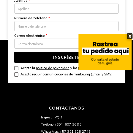
Apellido
*
Número de teléfono
*
X
Correo electrónico
*
INSCRÍBETE
Acepto la
política de privacidad
y los
términos y condiciones
Acepto recibir comunicaciones de marketing (Email y SMS)
CONTÁCTANOS
Ingresar PQR
Teléfono: (604) 607 36 93
WhatsApp: +57 321 528 2745