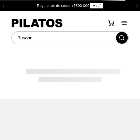
‹
›
Regalo: set de copas +$600.000
Aquí
Buscar