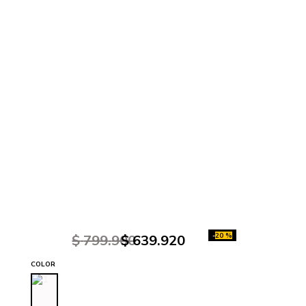
-
20 %
$
799
.
900
$
639
.
920
COLOR