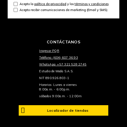
Acepto la
política de privacidad
y los
términos y condiciones
Acepto recibir comunicaciones de marketing (Email y SMS)
CONTÁCTANOS
Ingresar PQR
Teléfono: (604) 607 36 93
WhatsApp: +57 321 528 2745
Estudio de Moda S.A.S.
NIT 890.926.803-1
Horarios: Lunes a viernes
8:00a.m. - 6:00p.m.
sábados 9:00a.m. - 12:00m
Localizador de tiendas