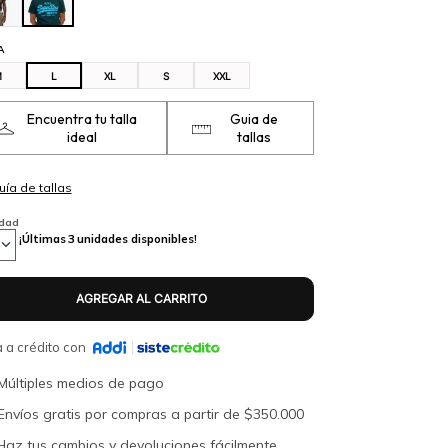
A
M
L
XL
S
XXL
Encuentra tu talla
Guia de
ideal
tallas
idad
¡Últimas
3
unidades disponibles!
 a crédito con
Múltiples medios de pago
Envíos gratis por compras a partir de $350.000
Haz tus cambios y devoluciones fácilmente