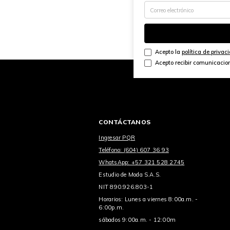
Acepto la
política de privac
Acepto recibir comunicacio
CONTÁCTANOS
Ingresar PQR
Teléfono: (604) 607 36 93
WhatsApp: +57 321 528 2745
Estudio de Moda S.A.S.
NIT 890.926.803-1
Horarios: Lunes a viernes 8:00a.m. -
6:00p.m.
sábados 9:00a.m. - 12:00m