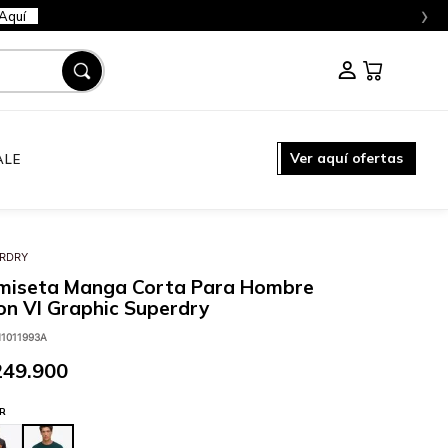
›
Aquí
Ver aquí ofertas
ALE
RDRY
miseta Manga Corta Para Hombre
n Vl Graphic Superdry
1011993A
249
.
900
R