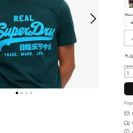
TALL
Cant
1
Paga