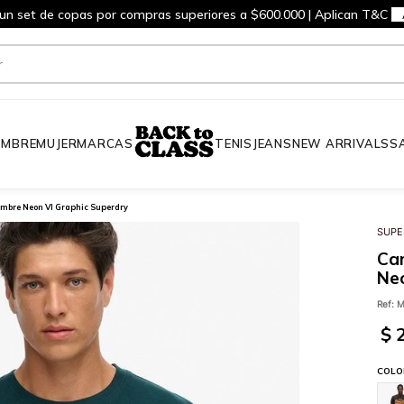
 un set de copas por compras superiores a $600.000 | Aplican T&C
MBRE
MUJER
MARCAS
TENIS
JEANS
NEW ARRIVALS
S
mbre Neon Vl Graphic Superdry
SUPE
Ca
Neo
Ref
:
M
$
COLO