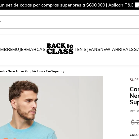
 un set de copas por compras superiores a $600.000 | Aplican T&C
MBRE
MUJER
MARCAS
TENIS
JEANS
NEW ARRIVALS
S
mbre Neon Travel Graphic Loose Tee Superdry
SUPE
Ca
Neo
Su
Ref
:
M
$
COLO