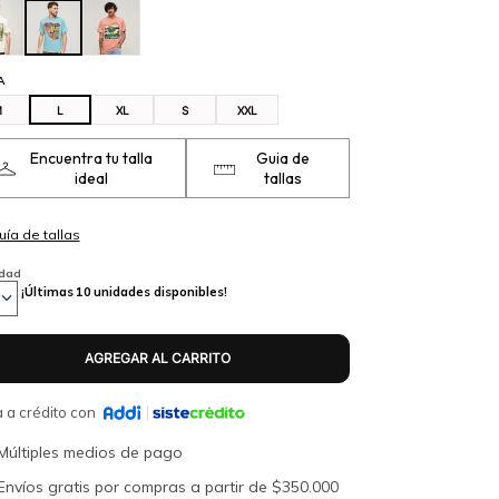
A
M
L
XL
S
XXL
Encuentra tu talla
Guia de
ideal
tallas
idad
¡Últimas
10
unidades disponibles!
 a crédito con
Múltiples medios de pago
Envíos gratis por compras a partir de $350.000