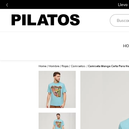
‹
Lleva
Buscar
HO
Hombre
Ropa
Camisetas
Camiseta Manga Corta Para Ho