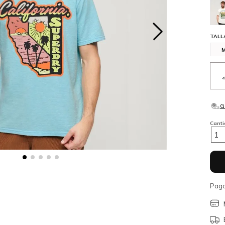
TALL
Cant
1
Paga