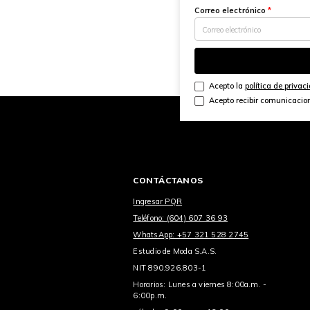
Correo electrónico
*
Acepto la
política de privac
Acepto recibir comunicacio
CONTÁCTANOS
Ingresar PQR
Teléfono: (604) 607 36 93
WhatsApp: +57 321 528 2745
Estudio de Moda S.A.S.
NIT 890.926.803-1
Horarios: Lunes a viernes 8:00a.m. -
6:00p.m.