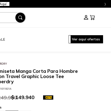
›
Aquí
Ver aquí ofertas
ALE
RDRY
miseta Manga Corta Para Hombre
n Travel Graphic Loose Tee
perdry
1011921A
$
149
.
940
249
.
900
-
40 %
R