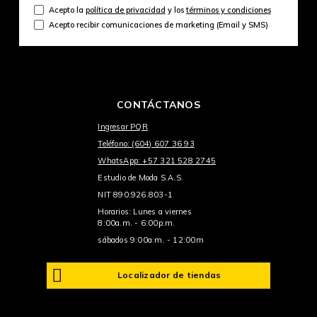
Acepto la
política de privacidad
y los
términos y condiciones
Acepto recibir comunicaciones de marketing (Email y SMS)
CONTÁCTANOS
Ingresar PQR
Teléfono: (604) 607 36 93
WhatsApp: +57 321 528 2745
Estudio de Moda S.A.S.
NIT 890.926.803-1
Horarios: Lunes a viernes
8:00a.m. - 6:00p.m.
sábados 9:00a.m. - 12:00m
Localizador de tiendas