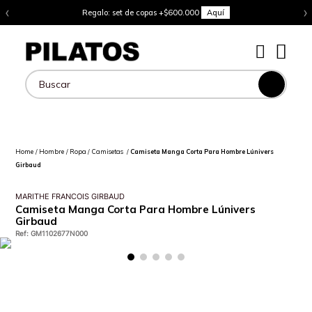
‹
›
Regalo: set de copas +$600.000
Aquí
Buscar
Hombre
Ropa
Camisetas
Camiseta Manga Corta Para Hombre Lúnivers
Girbaud
MARITHE FRANCOIS GIRBAUD
Camiseta Manga Corta Para Hombre Lúnivers
Girbaud
Ref
:
GM1102677N000