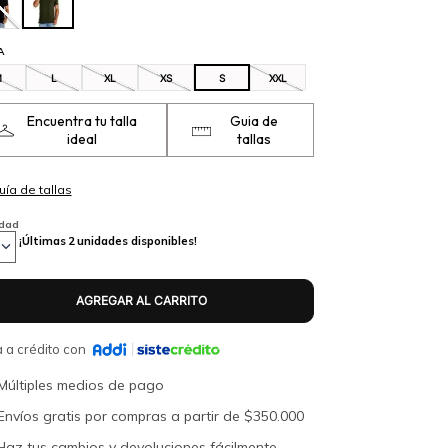
A
M
L
XL
XS
S
XXL
Encuentra tu talla
Guia de
ideal
tallas
idad
¡Últimas
2
unidades disponibles!
 a crédito con
Múltiples medios de pago
Envíos gratis por compras a partir de $350.000
Haz tus cambios y devoluciones fácilmente