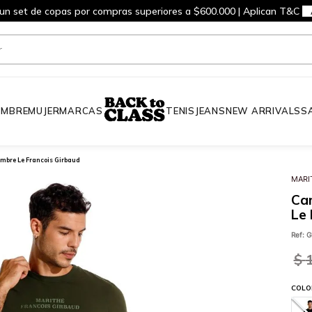
 un set de copas por compras superiores a $600.000 | Aplican T&C
MBRE
MUJER
MARCAS
TENIS
JEANS
NEW ARRIVALS
S
mbre Le Francois Girbaud
MARI
Ca
Le 
Ref
:
G
$
COLO