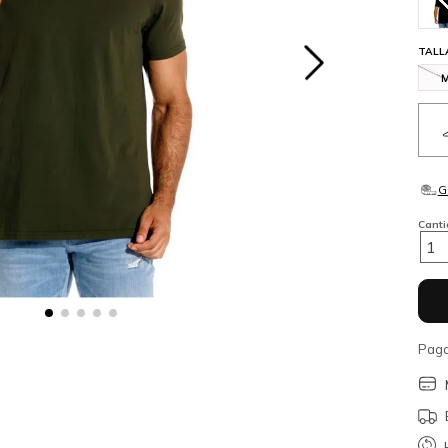
TALL
Cant
1
Paga