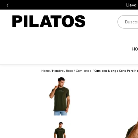
‹
Lleva
Buscar
HO
Hombre
Ropa
Camisetas
Camiseta Manga Corta Para Ho