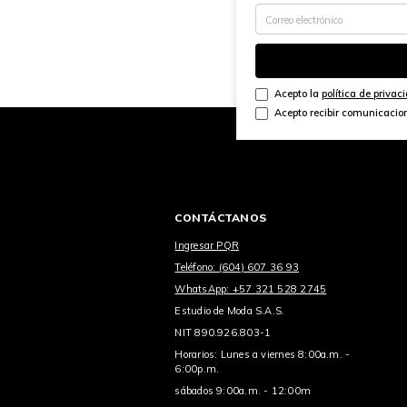
Acepto la
política de privac
Acepto recibir comunicacio
CONTÁCTANOS
Ingresar PQR
Teléfono: (604) 607 36 93
WhatsApp: +57 321 528 2745
Estudio de Moda S.A.S.
NIT 890.926.803-1
Horarios: Lunes a viernes 8:00a.m. -
6:00p.m.
sábados 9:00a.m. - 12:00m