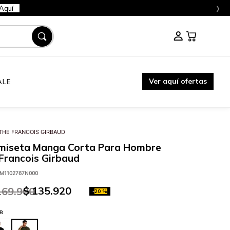
›
Aquí
Ver aquí ofertas
ALE
THE FRANCOIS GIRBAUD
miseta Manga Corta Para Hombre
Francois Girbaud
M1102767N000
$
135
.
920
169
.
900
-
20 %
R