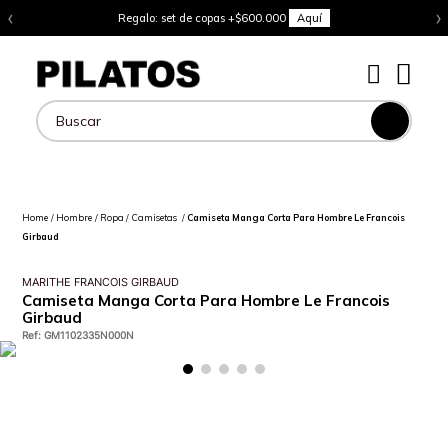
‹
›
Regalo: set de copas +$600.000
Aquí
Buscar
Hombre
Ropa
Camisetas
Camiseta Manga Corta Para Hombre Le Francois
Girbaud
MARITHE FRANCOIS GIRBAUD
Camiseta Manga Corta Para Hombre Le Francois
Girbaud
Ref
:
GM1102335N000N