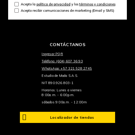
Acepto la
política de privacidad
y los
términos y condiciones
Acepto recibir comunicaciones de marketing (Email y SMS)
CONTÁCTANOS
Ingresar PQR
Teléfono: (604) 607 36 93
WhatsApp: +57 321 528 2745
Estudio de Moda S.A.S.
NIT 890.926.803-1
Horarios: Lunes a viernes
8:00a.m. - 6:00p.m.
sábados 9:00a.m. - 12:00m
Localizador de tiendas