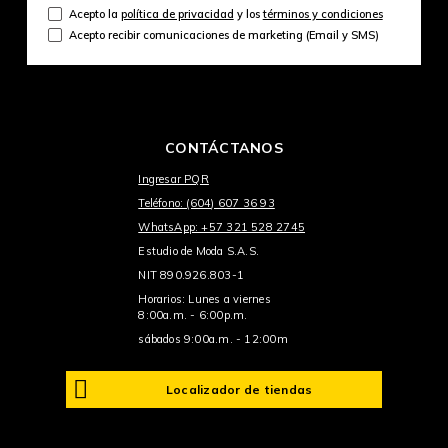
Acepto la
política de privacidad
y los
términos y condiciones
Acepto recibir comunicaciones de marketing (Email y SMS)
CONTÁCTANOS
Ingresar PQR
Teléfono: (604) 607 36 93
WhatsApp: +57 321 528 2745
Estudio de Moda S.A.S.
NIT 890.926.803-1
Horarios: Lunes a viernes
8:00a.m. - 6:00p.m.
sábados 9:00a.m. - 12:00m
Localizador de tiendas