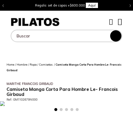
‹
›
Regalo: set de copas +$600.000
Aquí
Buscar
Hombre
Ropa
Camisetas
Camiseta Manga Corta Para Hombre Le- Francois
Girbaud
MARITHE FRANCOIS GIRBAUD
Camiseta Manga Corta Para Hombre Le- Francois
Girbaud
Ref
:
GM1102679N000