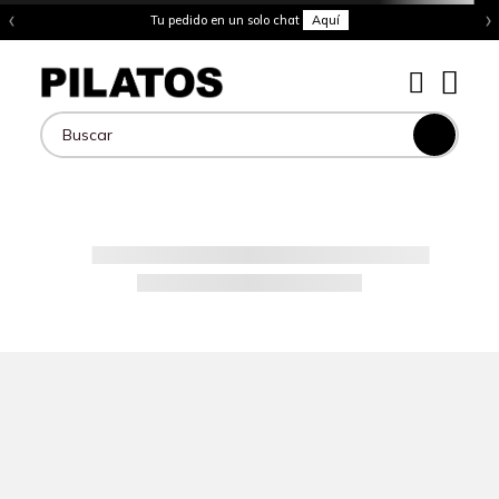
‹
›
Tu pedido en un solo chat
Aquí
Buscar