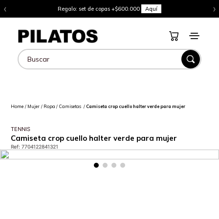
‹
›
Regalo: set de copas +$600.000
Aquí
Buscar
Mujer
Ropa
Camisetas
Camiseta crop cuello halter verde para mujer
TENNIS
Camiseta crop cuello halter verde para mujer
Ref
:
7704122841321