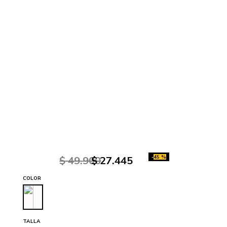
-
45 %
$
49
.
900
$
27
.
445
COLOR
TALLA