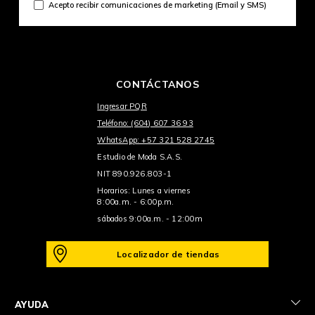
Acepto recibir comunicaciones de marketing (Email y SMS)
CONTÁCTANOS
Ingresar PQR
Teléfono: (604) 607 36 93
WhatsApp: +57 321 528 2745
Estudio de Moda S.A.S.
NIT 890.926.803-1
Horarios: Lunes a viernes
8:00a.m. - 6:00p.m.
sábados 9:00a.m. - 12:00m
Localizador de tiendas
+
AYUDA