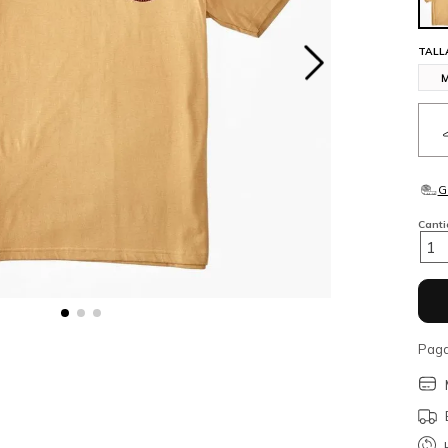
TALL
Cant
1
Paga