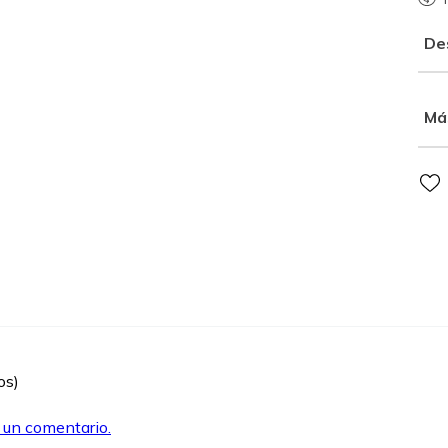
De
Má
os)
r un comentario.