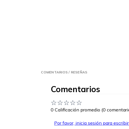
COMENTARIOS / RESEÑAS
Comentarios
☆
☆
☆
☆
☆
0 Calificación promedio
(0 comentari
Por favor, inicia sesión para escribi