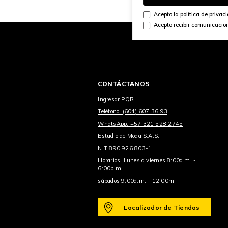
Acepto la
política de privac
Acepto recibir comunicacio
CONTÁCTANOS
Ingresar PQR
Teléfono: (604) 607 36 93
WhatsApp: +57 321 528 2745
Estudio de Moda S.A.S.
NIT 890.926.803-1
Horarios: Lunes a viernes 8:00a.m. -
6:00p.m.
sábados 9:00a.m. - 12:00m
Localizador de Tiendas