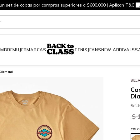
 un set de copas por compras superiores a $600.000 | Aplican T&C
MBRE
MUJER
MARCAS
TENIS
JEANS
NEW ARRIVALS
S
r Diamond
BILL
Cam
Di
Ref
:
2
$
COLO