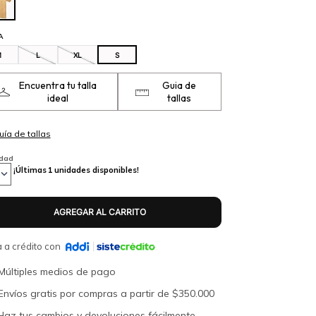
A
M
L
XL
S
Encuentra tu talla
Guia de
ideal
tallas
idad
¡Últimas
1
unidades disponibles!
 a crédito con
Múltiples medios de pago
Envíos gratis por compras a partir de $350.000
Haz tus cambios y devoluciones fácilmente