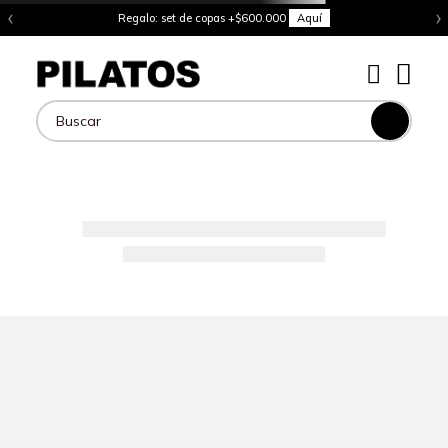
‹
›
Regalo: set de copas +$600.000
Aquí
Buscar