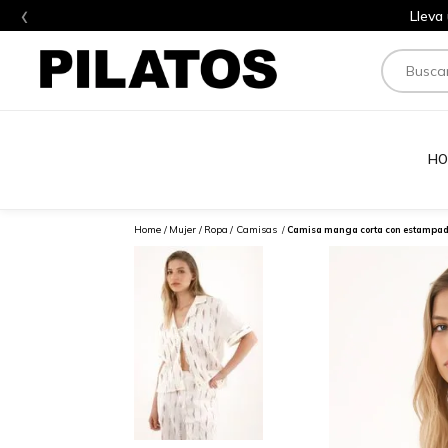
‹
Lleva
Buscar
HO
Mujer
Ropa
Camisas
Camisa manga corta con estampado