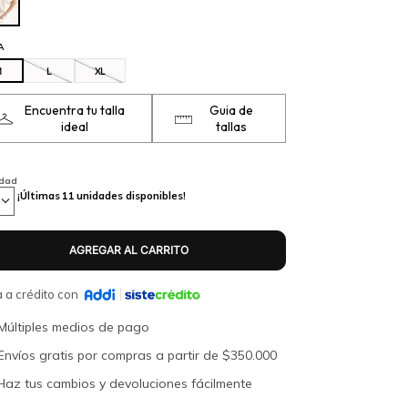
A
M
L
XL
Encuentra tu talla
Guia de
ideal
tallas
idad
¡Últimas
11
unidades disponibles!
 a crédito con
Múltiples medios de pago
Envíos gratis por compras a partir de $350.000
Haz tus cambios y devoluciones fácilmente