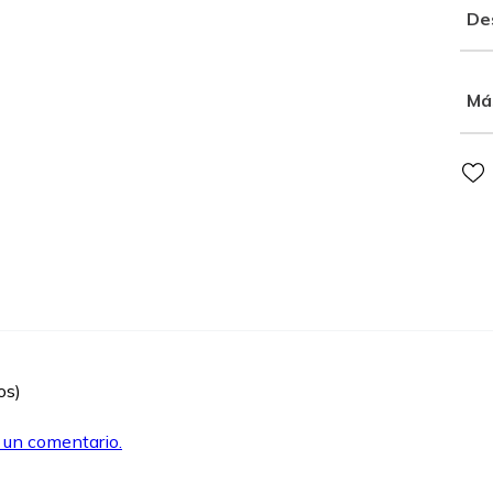
De
Má
os)
r un comentario.