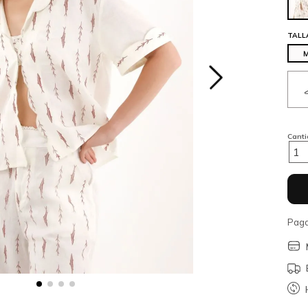
TALL
Cant
1
Paga