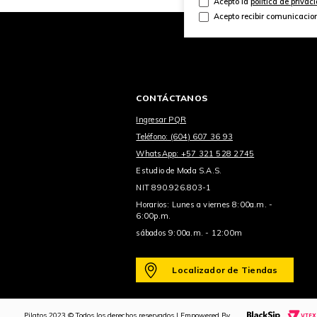
Acepto la
política de privac
Acepto recibir comunicacio
CONTÁCTANOS
Ingresar PQR
Teléfono: (604) 607 36 93
WhatsApp: +57 321 528 2745
Estudio de Moda S.A.S.
NIT 890.926.803-1
Horarios: Lunes a viernes 8:00a.m. -
6:00p.m.
sábados 9:00a.m. - 12:00m
Localizador de Tiendas
Pilatos 2023 © Todos los derechos reservados | Empowered By