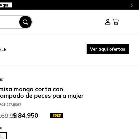
›
Aquí
Ver aquí ofertas
ALE
IS
misa manga corta con
tampado de peces para mujer
704122735057
$
84
.
950
169
.
900
-
50 %
R