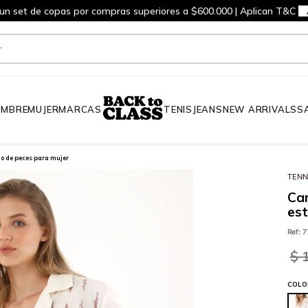
 un set de copas por compras superiores a $600.000 | Aplican T&C
MBRE
MUJER
MARCAS
TENIS
JEANS
NEW ARRIVALS
S
 de peces para mujer
TENN
Ca
es
Ref
:
7
$
COLO