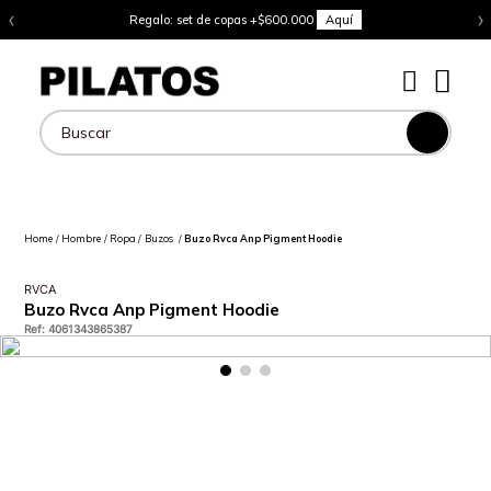
‹
›
Regalo: set de copas +$600.000
Aquí
Buscar
Hombre
Ropa
Buzos
Buzo Rvca Anp Pigment Hoodie
RVCA
Buzo Rvca Anp Pigment Hoodie
Ref
:
4061343865387