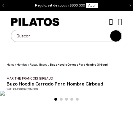
‹
›
Regalo: set de copas +$600.000
Aquí
Buscar
Hombre
Ropa
Buzos
Buzo Hoodie Cerrado Para Hombre Girbaud
MARITHE FRANCOIS GIRBAUD
Buzo Hoodie Cerrado Para Hombre Girbaud
Ref
:
GM3100209N000