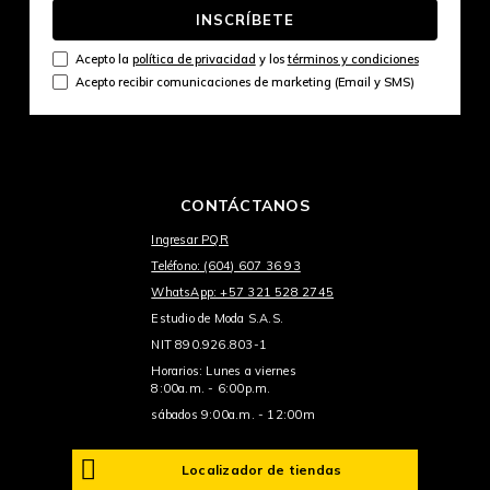
INSCRÍBETE
Acepto la
política de privacidad
y los
términos y condiciones
Acepto recibir comunicaciones de marketing (Email y SMS)
CONTÁCTANOS
Ingresar PQR
Teléfono: (604) 607 36 93
WhatsApp: +57 321 528 2745
Estudio de Moda S.A.S.
NIT 890.926.803-1
Horarios: Lunes a viernes
8:00a.m. - 6:00p.m.
sábados 9:00a.m. - 12:00m
Localizador de tiendas