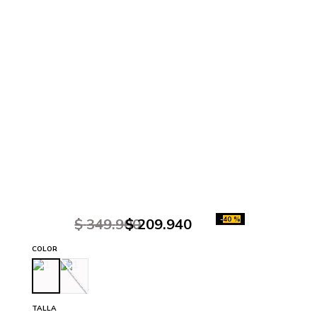
-
40 %
$
349
.
900
$
209
.
940
COLOR
TALLA