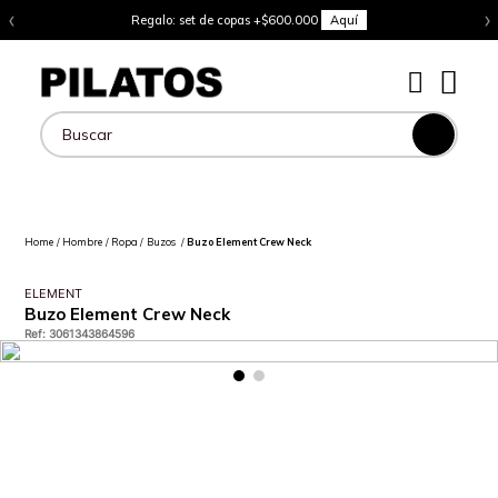
‹
›
Regalo: set de copas +$600.000
Aquí
Buscar
Hombre
Ropa
Buzos
Buzo Element Crew Neck
ELEMENT
Buzo Element Crew Neck
Ref
:
3061343864596