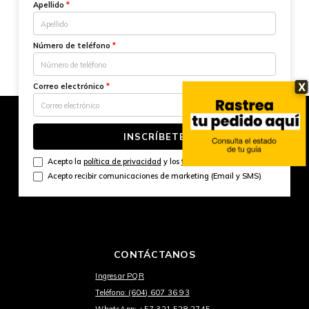
Apellido
*
Número de teléfono
*
X
Correo electrónico
*
INSCRÍBETE
Acepto la
política de privacidad
y los
términos y condiciones
Acepto recibir comunicaciones de marketing (Email y SMS)
CONTÁCTANOS
Ingresar PQR
Teléfono: (604) 607 36 93
WhatsApp: +57 321 528 2745