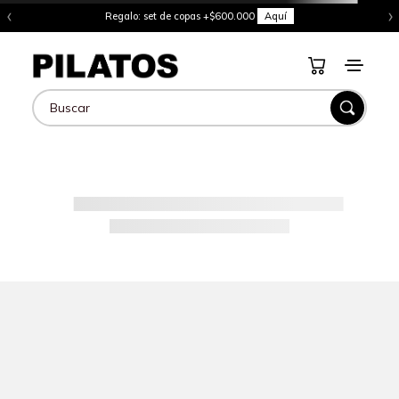
‹
›
Regalo: set de copas +$600.000
Aquí
Buscar