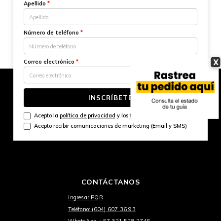
Apellido
*
Número de teléfono
*
X
Correo electrónico
*
INSCRÍBETE
Acepto la
política de privacidad
y los
términos y condiciones
Acepto recibir comunicaciones de marketing (Email y SMS)
CONTÁCTANOS
Ingresar PQR
Teléfono: (604) 607 36 93
WhatsApp: +57 321 528 2745