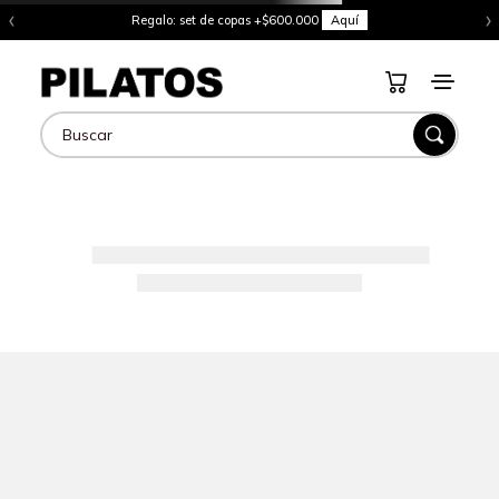
‹
›
Regalo: set de copas +$600.000
Aquí
Buscar