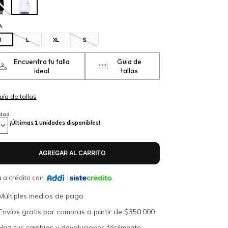
A
M
L
XL
S
Encuentra tu talla
Guia de
ideal
tallas
idad
¡Últimas
1
unidades disponibles!
 a crédito con
Múltiples medios de pago
Envíos gratis por compras a partir de $350.000
Haz tus cambios y devoluciones fácilmente