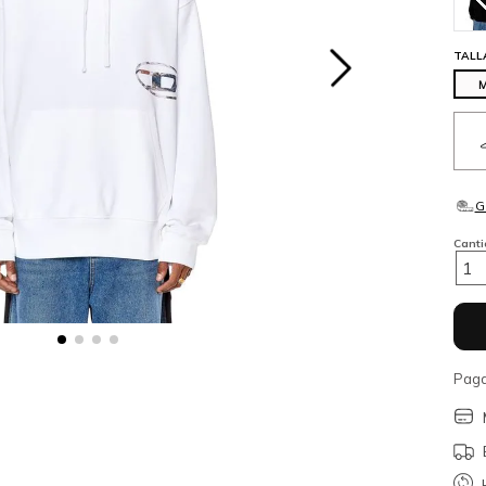
TALL
Cant
1
Paga