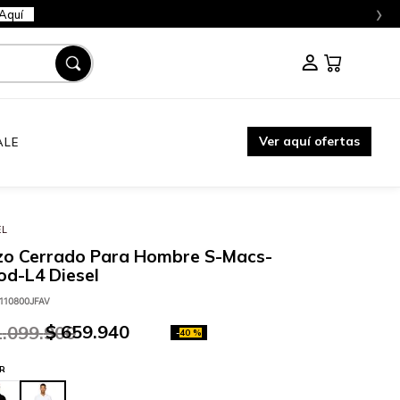
›
Aquí
Ver aquí ofertas
ALE
EL
zo Cerrado Para Hombre S-Macs-
d-L4 Diesel
110800JFAV
$
659
.
940
1
.
099
.
900
-
40 %
R