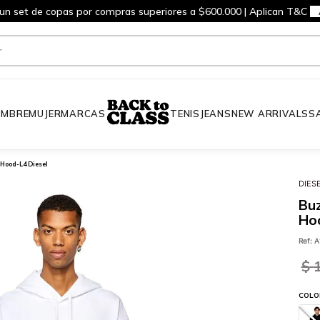
 un set de copas por compras superiores a $600.000 | Aplican T&C
MBRE
MUJER
MARCAS
TENIS
JEANS
NEW ARRIVALS
S
Hood-L4 Diesel
DIES
Bu
Hoo
Ref
:
A
$
COLO