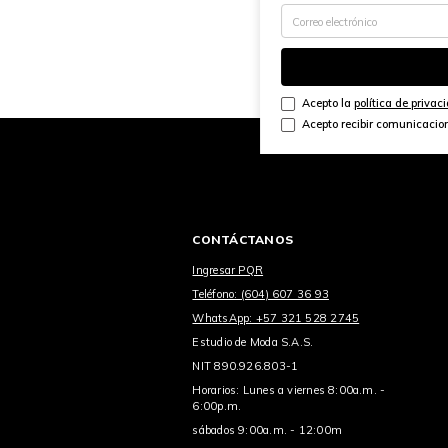
Acepto la
política de privac
Acepto recibir comunicacio
CONTÁCTANOS
Ingresar PQR
Teléfono: (604) 607 36 93
WhatsApp: +57 321 528 2745
Estudio de Moda S.A.S.
NIT 890.926.803-1
Horarios: Lunes a viernes 8:00a.m. -
6:00p.m.
sábados 9:00a.m. - 12:00m