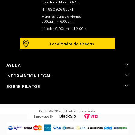
Estudio de Moda S.A.S.
NIT 890.926.803-1
Horarios: Lunes a viernes
8:00a.m. - 6:00p.m.
sábados 9:00a.m. - 12:00m
Localizador de tiendas
+
AYUDA
+
INFORMACIÓN LEGAL
+
SOBRE PILATOS
Pilatos 2023 © Todos los derechos reservados
Empowered By