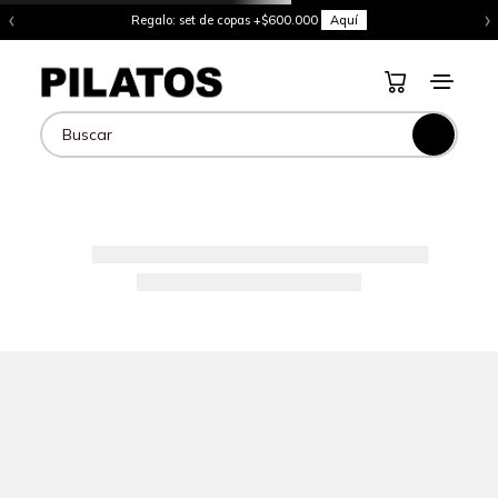
‹
›
Regalo: set de copas +$600.000
Aquí
Buscar