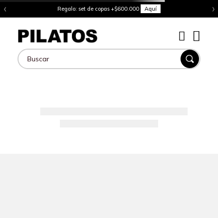
‹
›
Regalo: set de copas +$600.000
Aquí
Buscar