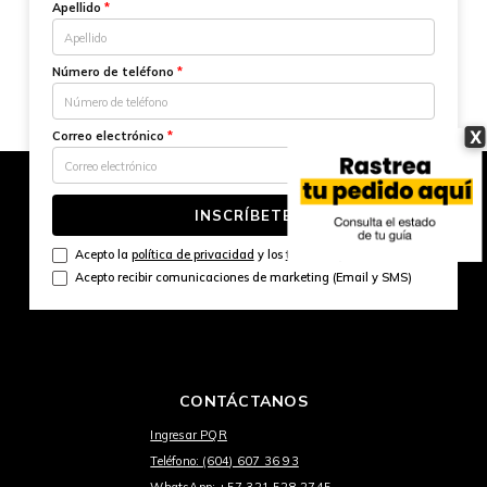
Apellido
*
Número de teléfono
*
X
Correo electrónico
*
INSCRÍBETE
Acepto la
política de privacidad
y los
términos y condiciones
Acepto recibir comunicaciones de marketing (Email y SMS)
CONTÁCTANOS
Ingresar PQR
Teléfono: (604) 607 36 93
WhatsApp: +57 321 528 2745