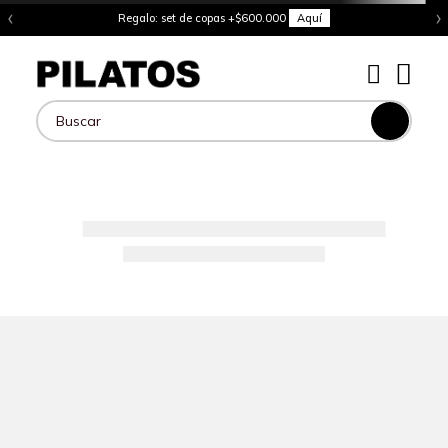
‹
›
Regalo: set de copas +$600.000
Aquí
Buscar