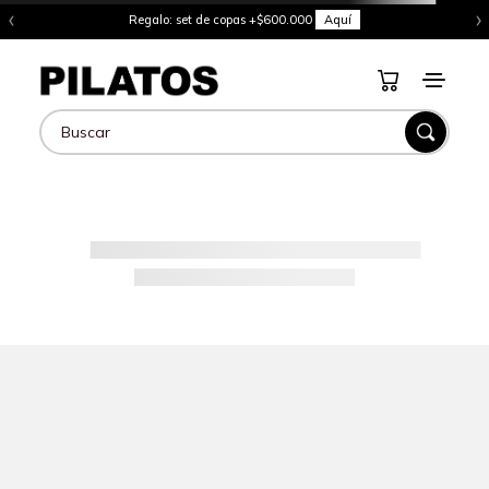
‹
›
Regalo: set de copas +$600.000
Aquí
Buscar