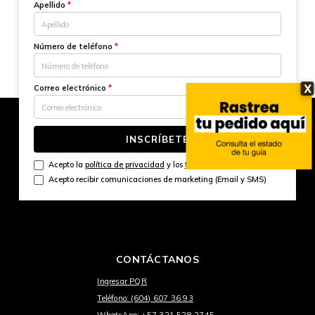
Apellido
*
Número de teléfono
*
X
Correo electrónico
*
INSCRÍBETE
Acepto la
política de privacidad
y los
términos y condiciones
Acepto recibir comunicaciones de marketing (Email y SMS)
CONTÁCTANOS
Ingresar PQR
Teléfono: (604) 607 36 93
WhatsApp: +57 321 528 2745