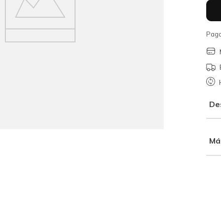
Paga
De
Má