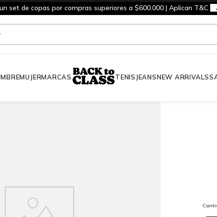
 un set de copas por compras superiores a $600.000 | Aplican T&C
MBRE
MUJER
MARCAS
TENIS
JEANS
NEW ARRIVALS
S
Cant