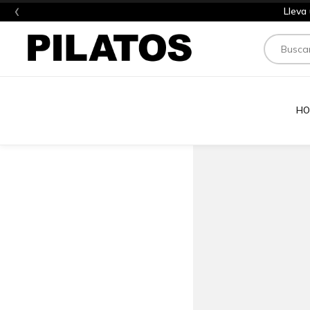
‹
Lleva
Buscar
HO