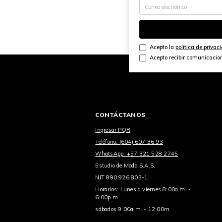
Acepto la
política de privac
Acepto recibir comunicacio
CONTÁCTANOS
Ingresar PQR
Teléfono: (604) 607 36 93
WhatsApp: +57 321 528 2745
Estudio de Moda S.A.S.
NIT 890.926.803-1
Horarios: Lunes a viernes 8:00a.m. -
6:00p.m.
sábados 9:00a.m. - 12:00m