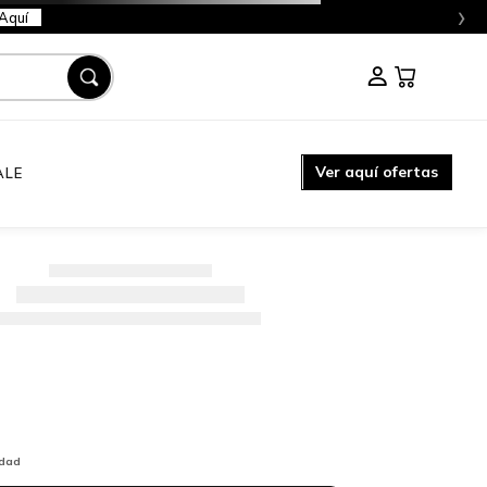
›
Aquí
Ver aquí ofertas
ALE
idad