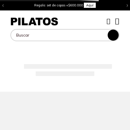
‹
›
Regalo: set de copas +$600.000
Aquí
Buscar