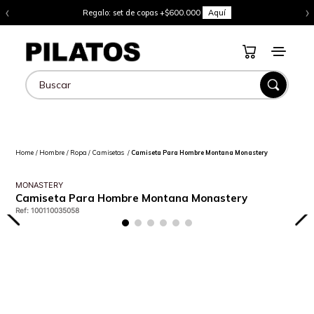
‹
›
Regalo: set de copas +$600.000
Aquí
Buscar
Hombre
Ropa
Camisetas
Camiseta Para Hombre Montana Monastery
MONASTERY
Camiseta Para Hombre Montana Monastery
Ref
:
100110035058