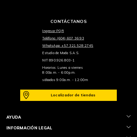
CONTÁCTANOS
Ingresar PQR
Teléfono: (604) 607 36 93
WhatsApp: +57 321 528 2745
Estudio de Moda S.A.S.
NIT 890.926.803-1
Horarios: Lunes a viernes
8:00a.m. - 6:00p.m.
sábados 9:00a.m. - 12:00m
Localizador de tiendas
+
AYUDA
+
INFORMACIÓN LEGAL