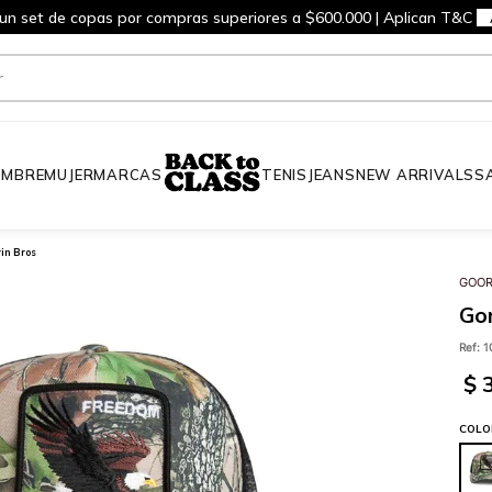
 un set de copas por compras superiores a $600.000 | Aplican T&C
MBRE
MUJER
MARCAS
TENIS
JEANS
NEW ARRIVALS
S
in Bros
GOOR
Gor
Ref
:
1
$
COLO