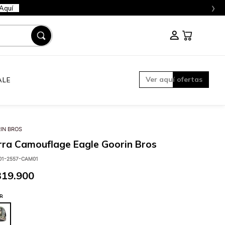
›
Aquí
Ver aquí ofertas
ALE
IN BROS
ra Camouflage Eagle Goorin Bros
01-2557-CAM01
319
.
900
R