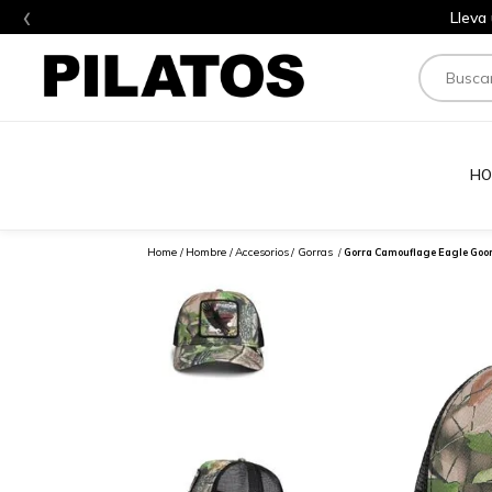
‹
Lleva
Buscar
HO
Hombre
Accesorios
Gorras
Gorra Camouflage Eagle Goor