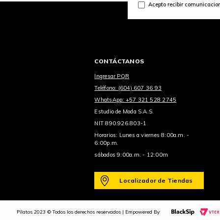
Acepto recibir comunicacio
CONTÁCTANOS
Ingresar PQR
Teléfono: (604) 607 36 93
WhatsApp: +57 321 528 2745
Estudio de Moda S.A.S.
NIT 890.926.803-1
Horarios: Lunes a viernes 8:00a.m. -
6:00p.m.
sábados 9:00a.m. - 12:00m
Localizador de Tiendas
Pilatos 2023 © Todos los derechos reservados | Empowered By