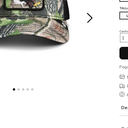
TALL
Cant
1
Paga
De