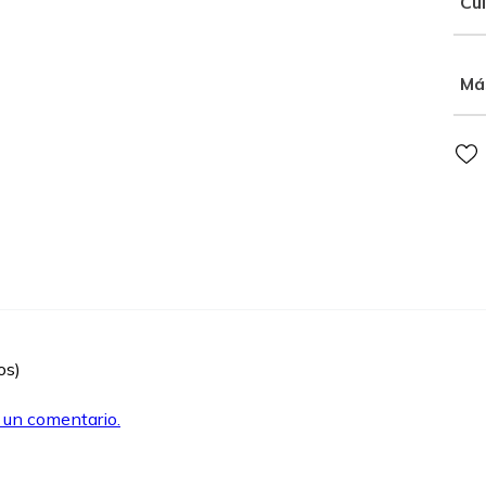
Cu
Má
os)
r un comentario.