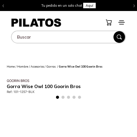
‹
›
Tu pedido en un solo chat
Aquí
Buscar
Hombre
Accesorios
Gorras
Gorra Wise Owl 100 Goorin Bros
GOORIN BROS
Gorra Wise Owl 100 Goorin Bros
Ref
:
101-1257-BLK