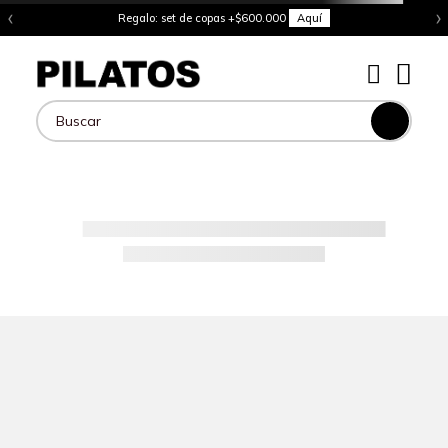
‹
›
Regalo: set de copas +$600.000
Aquí
Buscar