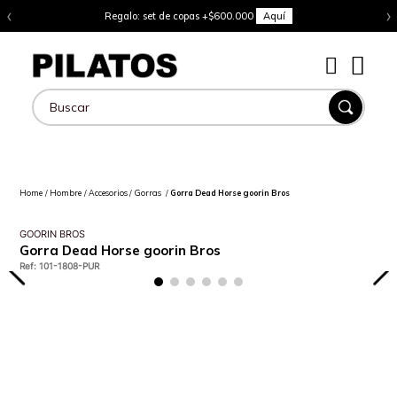
‹
›
Regalo: set de copas +$600.000
Aquí
Buscar
Hombre
Accesorios
Gorras
Gorra Dead Horse goorin Bros
GOORIN BROS
Gorra Dead Horse goorin Bros
Ref
:
101-1808-PUR