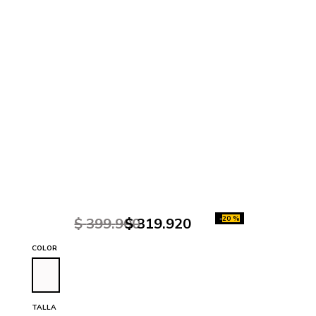
-
20 %
$
399
.
900
$
319
.
920
COLOR
TALLA