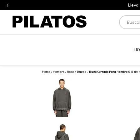
‹
Lleva
Buscar
HO
Hombre
Ropa
Buzos
Buzo Cerrado Para Hombre S-Boxt-