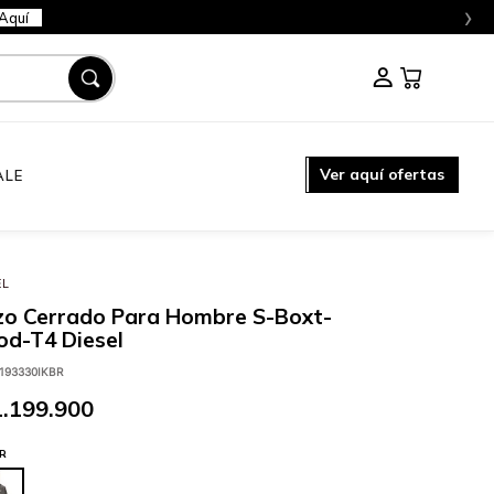
›
Aquí
Ver aquí ofertas
ALE
EL
zo Cerrado Para Hombre S-Boxt-
d-T4 Diesel
193330IKBR
1
.
199
.
900
R