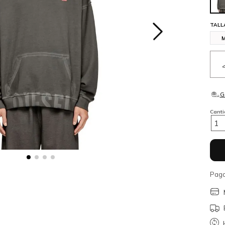
TALL
Cant
1
Paga