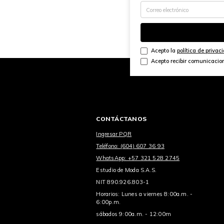
Acepto la
política de privac
Acepto recibir comunicacio
CONTÁCTANOS
Ingresar PQR
Teléfono: (604) 607 36 93
WhatsApp: +57 321 528 2745
Estudio de Moda S.A.S.
NIT 890.926.803-1
Horarios: Lunes a viernes 8:00a.m. -
6:00p.m.
sábados 9:00a.m. - 12:00m