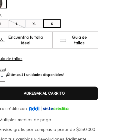
A
M
L
XL
S
Encuentra tu talla
Guia de
ideal
tallas
idad
¡Últimas
11
unidades disponibles!
 a crédito con
Múltiples medios de pago
Envíos gratis por compras a partir de $350.000
Haz tus cambios y devoluciones fácilmente