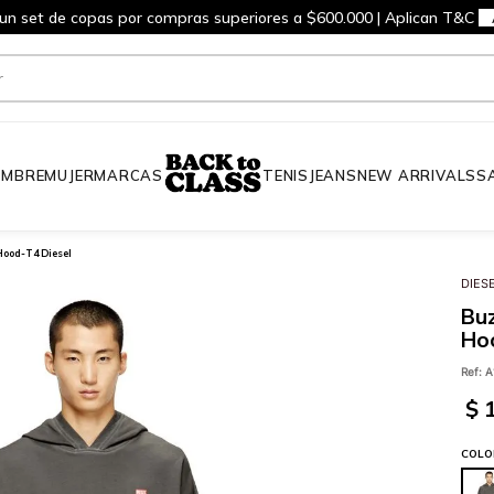
 un set de copas por compras superiores a $600.000 | Aplican T&C
MBRE
MUJER
MARCAS
TENIS
JEANS
NEW ARRIVALS
S
Hood-T4 Diesel
DIES
Bu
Hoo
Ref
:
A
$
COLO