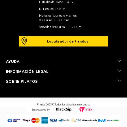
Estudio de Moda S.A.S.
NIT 890.926.803-1
Horarios: Lunes a viernes
8:00a.m. - 6:00p.m.
sábados 9:00a.m. - 12:00m
Localizador de tiendas
+
AYUDA
+
INFORMACIÓN LEGAL
+
SOBRE PILATOS
Pilatos 2023 © Todos los derechos reservados
Empowered By