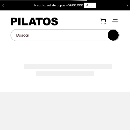
‹
›
Regalo: set de copas +$600.000
Aquí
Buscar