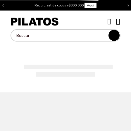
‹
›
Regalo: set de copas +$600.000
Aquí
Buscar