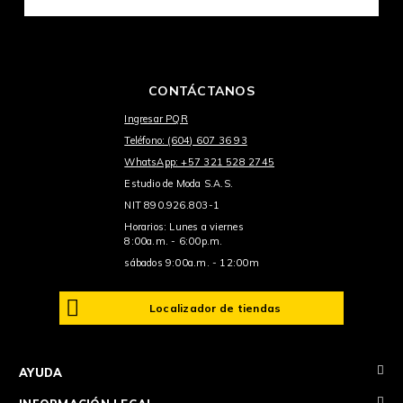
CONTÁCTANOS
Ingresar PQR
Teléfono: (604) 607 36 93
WhatsApp: +57 321 528 2745
Estudio de Moda S.A.S.
NIT 890.926.803-1
Horarios: Lunes a viernes
8:00a.m. - 6:00p.m.
sábados 9:00a.m. - 12:00m
Localizador de tiendas
+
AYUDA
+