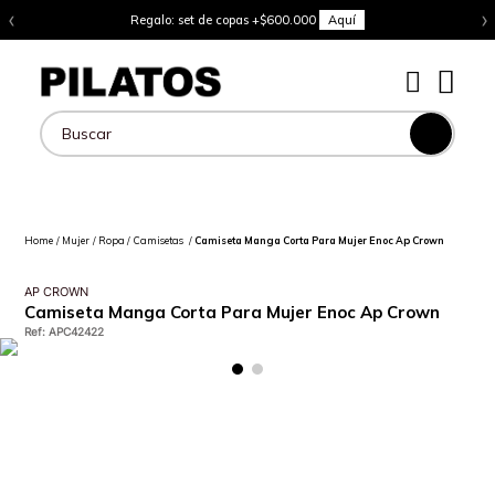
‹
›
Regalo: set de copas +$600.000
Aquí
Buscar
Mujer
Ropa
Camisetas
Camiseta Manga Corta Para Mujer Enoc Ap Crown
AP CROWN
Camiseta Manga Corta Para Mujer Enoc Ap Crown
Ref
:
APC42422