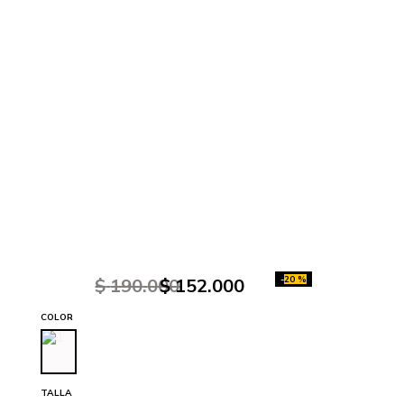
-
20 %
$
190
.
000
$
152
.
000
COLOR
TALLA