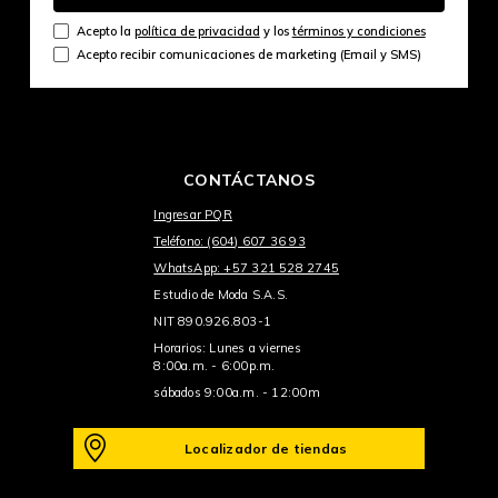
Acepto la
política de privacidad
y los
términos y condiciones
Acepto recibir comunicaciones de marketing (Email y SMS)
CONTÁCTANOS
Ingresar PQR
Teléfono: (604) 607 36 93
WhatsApp: +57 321 528 2745
Estudio de Moda S.A.S.
NIT 890.926.803-1
Horarios: Lunes a viernes
8:00a.m. - 6:00p.m.
sábados 9:00a.m. - 12:00m
Localizador de tiendas