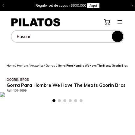
‹
›
Regalo: set de copas +$600.000
Aquí
Buscar
Hombre
Accesorios
Gorras
Gorra Para Hombre We Have The Meats Goorin Bros
GOORIN BROS
Gorra Para Hombre We Have The Meats Goorin Bros
Ref
:
101-1699