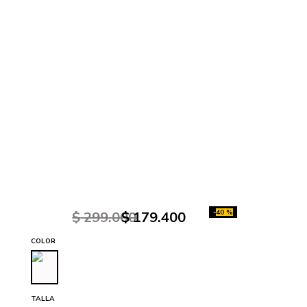
-
40 %
$
299
.
000
$
179
.
400
COLOR
TALLA