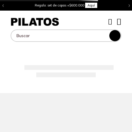
‹
›
Regalo: set de copas +$600.000
Aquí
Buscar