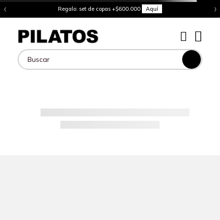
‹
›
Regalo: set de copas +$600.000
Aquí
Buscar