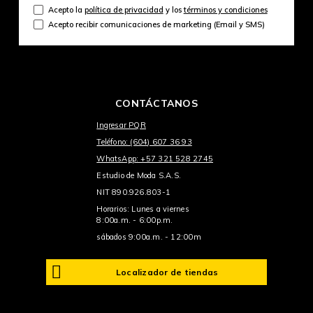
Acepto la
política de privacidad
y los
términos y condiciones
Acepto recibir comunicaciones de marketing (Email y SMS)
CONTÁCTANOS
Ingresar PQR
Teléfono: (604) 607 36 93
WhatsApp: +57 321 528 2745
Estudio de Moda S.A.S.
NIT 890.926.803-1
Horarios: Lunes a viernes
8:00a.m. - 6:00p.m.
sábados 9:00a.m. - 12:00m
Localizador de tiendas