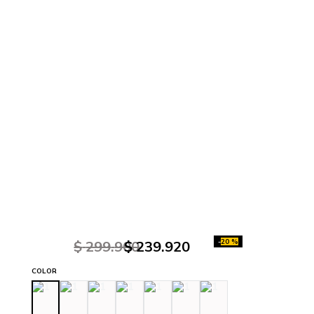
-
20 %
$
299
.
900
$
239
.
920
COLOR