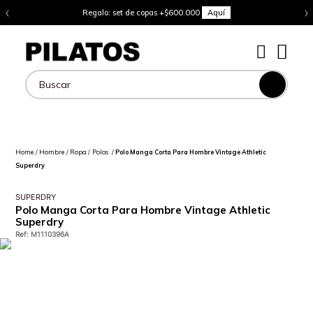
‹
›
Regalo: set de copas +$600.000
Aquí
Buscar
Hombre
Ropa
Polos
Polo Manga Corta Para Hombre Vintage Athletic
Superdry
SUPERDRY
Polo Manga Corta Para Hombre Vintage Athletic
Superdry
Ref
:
M1110396A