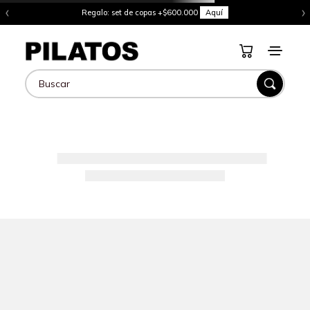
‹
›
Regalo: set de copas +$600.000
Aquí
Buscar