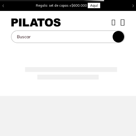
‹
›
Regalo: set de copas +$600.000
Aquí
Buscar