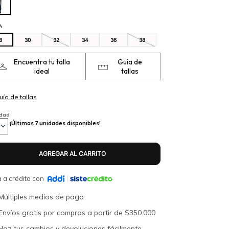
A
8
30
32
34
36
38
Encuentra tu talla
Guia de
ideal
tallas
idad
¡Últimas
7
unidades disponibles!
 a crédito con
Múltiples medios de pago
Envíos gratis por compras a partir de $350.000
Haz tus cambios y devoluciones fácilmente