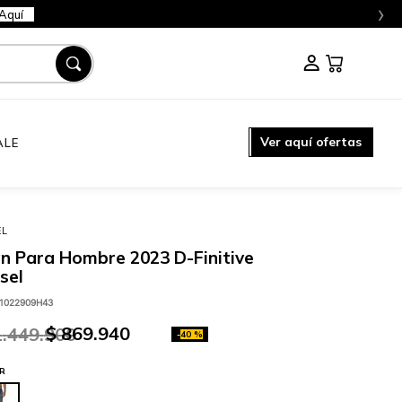
›
Aquí
Ver aquí ofertas
ALE
EL
n Para Hombre 2023 D-Finitive
sel
1022909H43
$
869
.
940
1
.
449
.
900
-
40 %
R