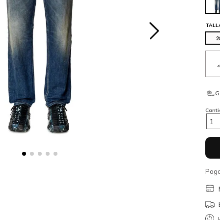
TALL
2
Cant
1
Paga