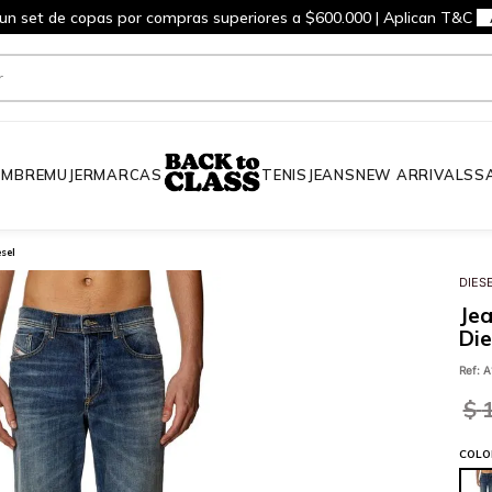
 un set de copas por compras superiores a $600.000 | Aplican T&C
MBRE
MUJER
MARCAS
TENIS
JEANS
NEW ARRIVALS
S
esel
DIES
Jea
Die
Ref
:
A
$
COLO