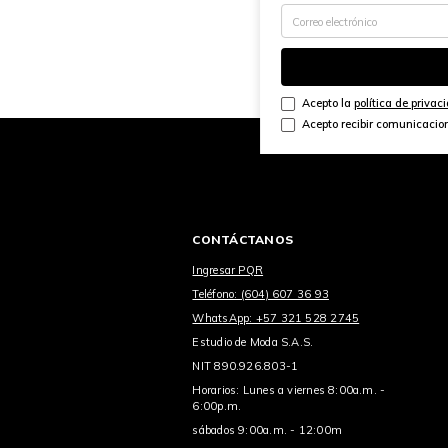
Acepto la
política de privac
Acepto recibir comunicacio
CONTÁCTANOS
Ingresar PQR
Teléfono: (604) 607 36 93
WhatsApp: +57 321 528 2745
Estudio de Moda S.A.S.
NIT 890.926.803-1
Horarios: Lunes a viernes 8:00a.m. -
6:00p.m.
sábados 9:00a.m. - 12:00m