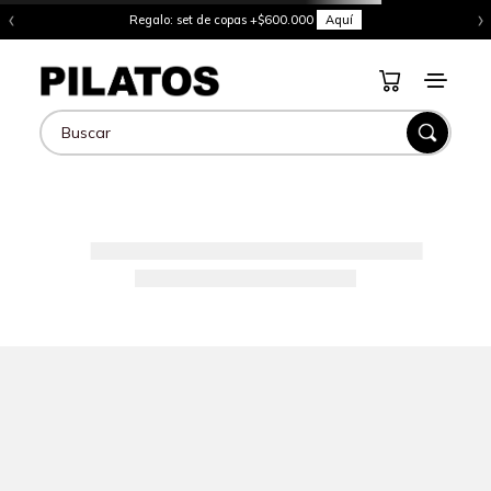
‹
›
Regalo: set de copas +$600.000
Aquí
Buscar