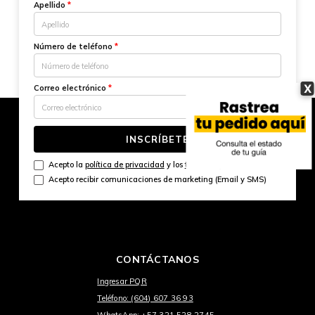
Apellido
*
Número de teléfono
*
X
Correo electrónico
*
INSCRÍBETE
Acepto la
política de privacidad
y los
términos y condiciones
Acepto recibir comunicaciones de marketing (Email y SMS)
CONTÁCTANOS
Ingresar PQR
Teléfono: (604) 607 36 93
WhatsApp: +57 321 528 2745