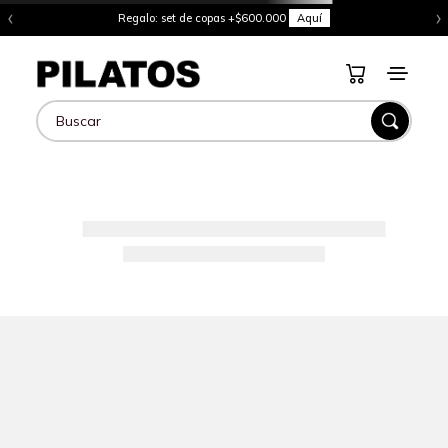
‹
›
Regalo: set de copas +$600.000
Aquí
Buscar