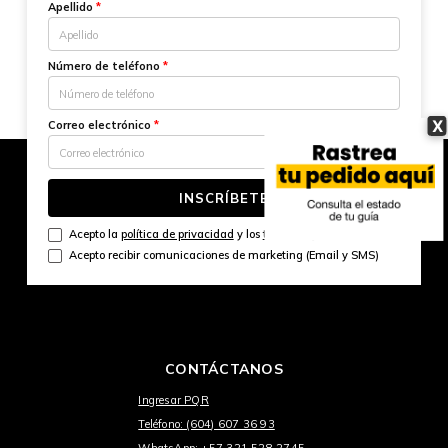
Apellido
*
Número de teléfono
*
X
Correo electrónico
*
INSCRÍBETE
Acepto la
política de privacidad
y los
términos y condiciones
Acepto recibir comunicaciones de marketing (Email y SMS)
CONTÁCTANOS
Ingresar PQR
Teléfono: (604) 607 36 93
WhatsApp: +57 321 528 2745