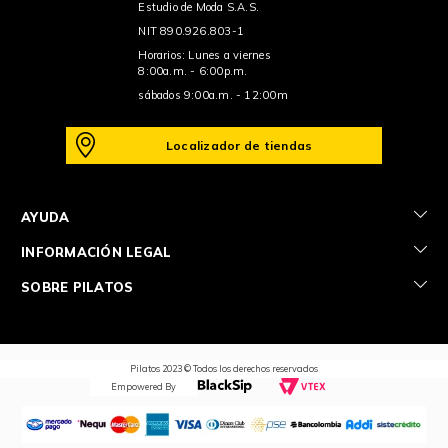
Estudio de Moda S.A.S.
NIT 890.926.803-1
Horarios: Lunes a viernes
8:00a.m. - 6:00p.m.
sábados 9:00a.m. - 12:00m
Localizador de tiendas
+
AYUDA
+
INFORMACIÓN LEGAL
+
SOBRE PILATOS
Pilatos 2023 © Todos los derechos reservados
Empowered By