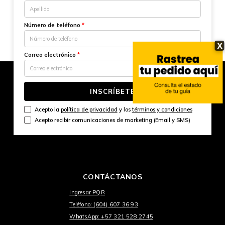
Número de teléfono
*
X
Correo electrónico
*
INSCRÍBETE
Acepto la
política de privacidad
y los
términos y condiciones
Acepto recibir comunicaciones de marketing (Email y SMS)
CONTÁCTANOS
Ingresar PQR
Teléfono: (604) 607 36 93
WhatsApp: +57 321 528 2745