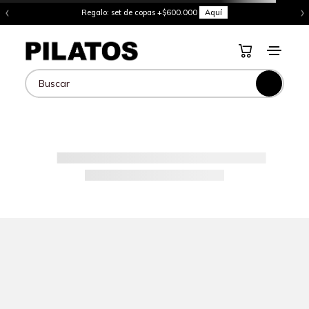
‹
›
Regalo: set de copas +$600.000
Aquí
Buscar