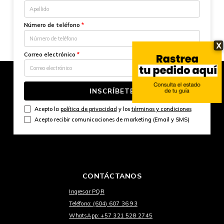
Número de teléfono
*
X
Correo electrónico
*
INSCRÍBETE
Acepto la
política de privacidad
y los
términos y condiciones
Acepto recibir comunicaciones de marketing (Email y SMS)
CONTÁCTANOS
Ingresar PQR
Teléfono: (604) 607 36 93
WhatsApp: +57 321 528 2745