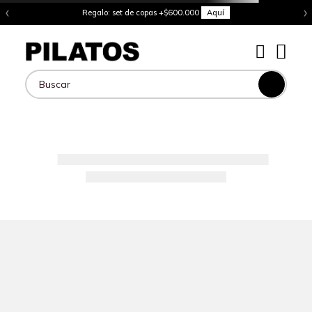
‹
›
Regalo: set de copas +$600.000
Aquí
Buscar