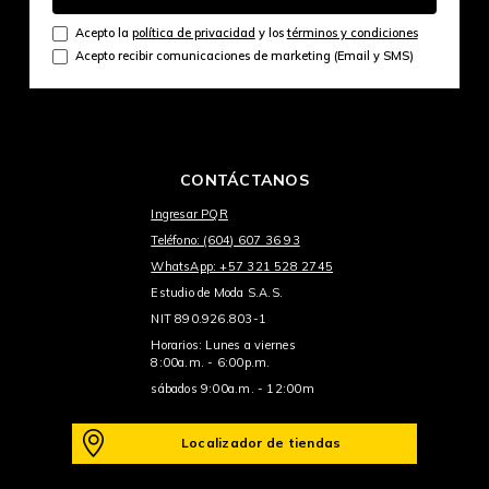
Acepto la
política de privacidad
y los
términos y condiciones
Acepto recibir comunicaciones de marketing (Email y SMS)
CONTÁCTANOS
Ingresar PQR
Teléfono: (604) 607 36 93
WhatsApp: +57 321 528 2745
Estudio de Moda S.A.S.
NIT 890.926.803-1
Horarios: Lunes a viernes
8:00a.m. - 6:00p.m.
sábados 9:00a.m. - 12:00m
Localizador de tiendas