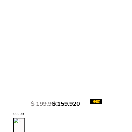
-
20 %
$
199
.
900
$
159
.
920
COLOR