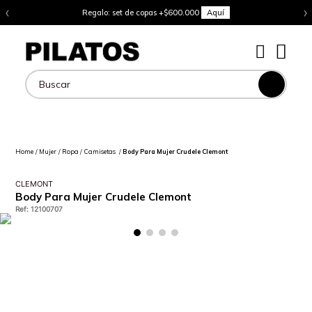
‹
›
Regalo: set de copas +$600.000
Aquí
Buscar
Mujer
Ropa
Camisetas
Body Para Mujer Crudele Clemont
CLEMONT
Body Para Mujer Crudele Clemont
Ref
:
12100707